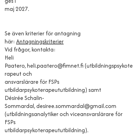
ges i
maj 2027.
Se även kriterier för antagning
här:
Antagningskriterier
Vid frågor, kontakta:
Heli
Paatero, heli.paatero@fimnet.fi (utbildningspsykote
rapeut och
ansvarslärare för FSPs
utbildarpsykoterapeututbildning) samt
Désirée Schalin-
Sommardal, desiree.sommardal@gmail.com
(utbildningsanalytiker och viceansvarslärare för
FSPs
utbildarpsykoterapeututbildning).