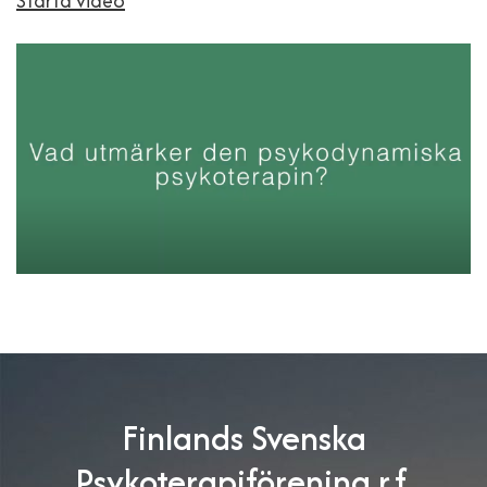
Starta video
Finlands Svenska
Psykoterapiförening r.f.